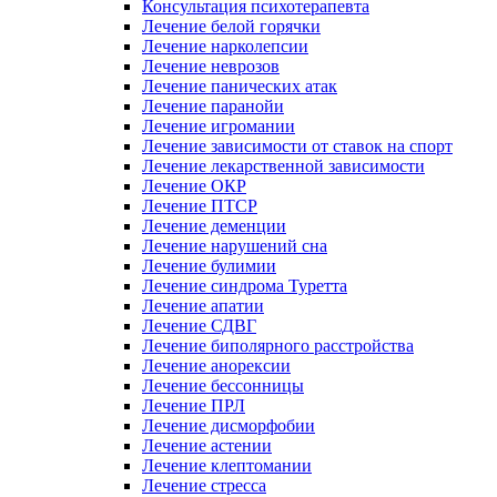
Консультация психотерапевта
Лечение белой горячки
Лечение нарколепсии
Лечение неврозов
Лечение панических атак
Лечение паранойи
Лечение игромании
Лечение зависимости от ставок на спорт
Лечение лекарственной зависимости
Лечение ОКР
Лечение ПТСР
Лечение деменции
Лечение нарушений сна
Лечение булимии
Лечение синдрома Туретта
Лечение апатии
Лечение СДВГ
Лечение биполярного расстройства
Лечение анорексии
Лечение бессонницы
Лечение ПРЛ
Лечение дисморфобии
Лечение астении
Лечение клептомании
Лечение стресса