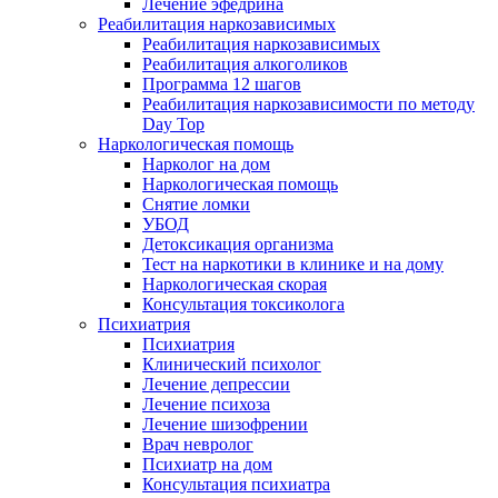
Лечение эфедрина
Реабилитация наркозависимых
Реабилитация наркозависимых
Реабилитация алкоголиков
Программа 12 шагов
Реабилитация наркозависимости по методу
Day Top
Наркологическая помощь
Нарколог на дом
Наркологическая помощь
Снятие ломки
УБОД
Детоксикация организма
Тест на наркотики в клинике и на дому
Наркологическая скорая
Консультация токсиколога
Психиатрия
Психиатрия
Клинический психолог
Лечение депрессии
Лечение психоза
Лечение шизофрении
Врач невролог
Психиатр на дом
Консультация психиатра