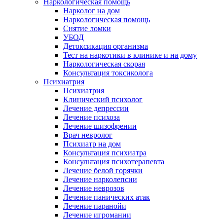
Наркологическая помощь
Нарколог на дом
Наркологическая помощь
Снятие ломки
УБОД
Детоксикация организма
Тест на наркотики в клинике и на дому
Наркологическая скорая
Консультация токсиколога
Психиатрия
Психиатрия
Клинический психолог
Лечение депрессии
Лечение психоза
Лечение шизофрении
Врач невролог
Психиатр на дом
Консультация психиатра
Консультация психотерапевта
Лечение белой горячки
Лечение нарколепсии
Лечение неврозов
Лечение панических атак
Лечение паранойи
Лечение игромании