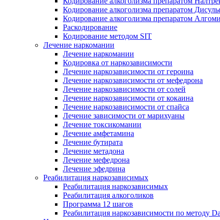
Кодирование алкоголизма препаратом Налтре
Кодирование алкоголизма препаратом Дисул
Кодирование алкоголизма препаратом Алгом
Раскодирование
Кодирование методом SIT
Лечение наркомании
Лечение наркомании
Кодировка от наркозависимости
Лечение наркозависимости от героина
Лечение наркозависимости от мефедрона
Лечение наркозависимости от солей
Лечение наркозависимости от кокаина
Лечение наркозависимости от спайса
Лечение зависимости от марихуаны
Лечение токсикомании
Лечение амфетамина
Лечение бутирата
Лечение метадона
Лечение мефедрона
Лечение эфедрина
Реабилитация наркозависимых
Реабилитация наркозависимых
Реабилитация алкоголиков
Программа 12 шагов
Реабилитация наркозависимости по методу D