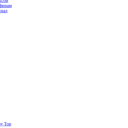
ксон
ьфирам
инал
ay Top