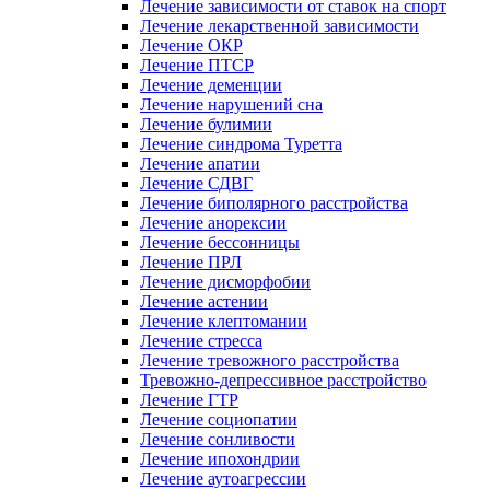
Лечение зависимости от ставок на спорт
Лечение лекарственной зависимости
Лечение ОКР
Лечение ПТСР
Лечение деменции
Лечение нарушений сна
Лечение булимии
Лечение синдрома Туретта
Лечение апатии
Лечение СДВГ
Лечение биполярного расстройства
Лечение анорексии
Лечение бессонницы
Лечение ПРЛ
Лечение дисморфобии
Лечение астении
Лечение клептомании
Лечение стресса
Лечение тревожного расстройства
Тревожно-депрессивное расстройство
Лечение ГТР
Лечение социопатии
Лечение сонливости
Лечение ипохондрии
Лечение аутоагрессии