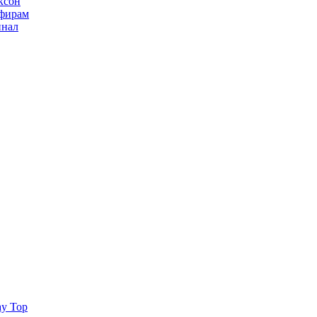
ксон
ьфирам
инал
ay Top