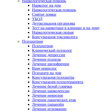
Наркологическая помощь
Нарколог на дом
Наркологическая помощь
Снятие ломки
УБОД
Детоксикация организма
Тест на наркотики в клинике и на дому
Наркологическая скорая
Консультация токсиколога
Психиатрия
Психиатрия
Клинический психолог
Лечение депрессии
Лечение психоза
Лечение шизофрении
Врач невролог
Психиатр на дом
Консультация психиатра
Консультация психотерапевта
Лечение белой горячки
Лечение нарколепсии
Лечение неврозов
Лечение панических атак
Лечение паранойи
Лечение игромании