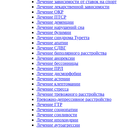
Лечение зависимости от ставок на спорт
Лечение лекарственной зависимости
Лечение ОКР
Лечение ПТСР
Лечение деменции
Лечение нарушений сна
Лечение булимии
Лечение синдрома Туретта
Лечение апатии
Лечение СДВГ
Лечение биполярного расстройства
Лечение анорексии
Лечение бессонницы
Лечение ПРЛ
Лечение дисморфобии
Лечение астении
Лечение клептомании
Лечение стресса
Лечение тревожного расстройства
Тревожно-депрессивное расстройство
Лечение ГТР
Лечение социопатии
Лечение сонливости
Лечение ипохондрии
Лечение аутоагрессии