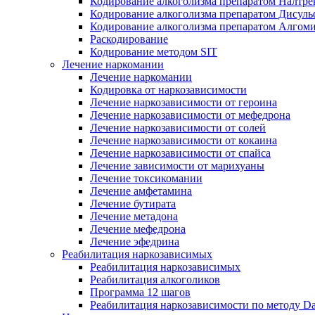
Кодирование алкоголизма препаратом Налтре
Кодирование алкоголизма препаратом Дисул
Кодирование алкоголизма препаратом Алгом
Раскодирование
Кодирование методом SIT
Лечение наркомании
Лечение наркомании
Кодировка от наркозависимости
Лечение наркозависимости от героина
Лечение наркозависимости от мефедрона
Лечение наркозависимости от солей
Лечение наркозависимости от кокаина
Лечение наркозависимости от спайса
Лечение зависимости от марихуаны
Лечение токсикомании
Лечение амфетамина
Лечение бутирата
Лечение метадона
Лечение мефедрона
Лечение эфедрина
Реабилитация наркозависимых
Реабилитация наркозависимых
Реабилитация алкоголиков
Программа 12 шагов
Реабилитация наркозависимости по методу D