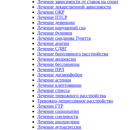
Лечение зависимости от ставок на спорт
Лечение лекарственной зависимости
Лечение ОКР
Лечение ПТСР
Лечение деменции
Лечение нарушений сна
Лечение булимии
Лечение синдрома Туретта
Лечение апатии
Лечение СДВГ
Лечение биполярного расстройства
Лечение анорексии
Лечение бессонницы
Лечение ПРЛ
Лечение дисморфобии
Лечение астении
Лечение клептомании
Лечение стресса
Лечение тревожного расстройства
Тревожно-депрессивное расстройство
Лечение ГТР
Лечение социопатии
Лечение сонливости
Лечение ипохондрии
Лечение аутоагрессии