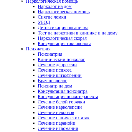
Наркологическая помощь
Нарколог на дом
Наркологическая помощь
Снятие ломки
УБОД
Детоксикация организма
Тест на наркотики в клинике и на дому
Наркологическая скорая
Консультация токсиколога
Психиатрия
Психиатрия
Клинический психолог
Лечение депрессии
Лечение психоза
Лечение шизофрении
Врач невролог
Психиатр на дом
Консультация психиатра
Консультация психотерапевта
Лечение белой горячки
Лечение нарколепсии
Лечение неврозов
Лечение панических атак
Лечение паранойи
Лечение игромании