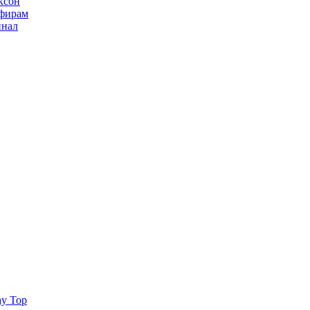
ксон
ьфирам
инал
ay Top