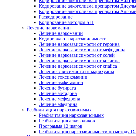
Кодирование алкоголизма препаратом Налтре
Кодирование алкоголизма препаратом Дисул
Кодирование алкоголизма препаратом Алгом
Раскодирование
Кодирование методом SIT
Лечение наркомании
Лечение наркомании
Кодировка от наркозависимости
Лечение наркозависимости от героина
Лечение наркозависимости от мефедрона
Лечение наркозависимости от солей
Лечение наркозависимости от кокаина
Лечение наркозависимости от спайса
Лечение зависимости от марихуаны
Лечение токсикомании
Лечение амфетамина
Лечение бутирата
Лечение метадона
Лечение мефедрона
Лечение эфедрина
Реабилитация наркозависимых
Реабилитация наркозависимых
Реабилитация алкоголиков
Программа 12 шагов
Реабилитация наркозависимости по методу D