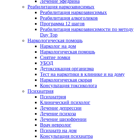
Лечение эфедрина
Реабилитация наркозависимых
Реабилитация наркозависимых
Реабилитация алкоголиков
Программа 12 шагов
Реабилитация наркозависимости по методу
Day Top
Наркологическая помощь
Нарколог на дом
Наркологическая помощь
Снятие ломки
УБОД
Детоксикация организма
Тест на наркотики в клинике и на дому
Наркологическая скорая
Консультация токсиколога
Психиатрия
Психиатрия
Клинический психолог
Лечение депрессии
Лечение психоза
Лечение шизофрении
Врач невролог
Психиатр на дом
Консультация психиатра