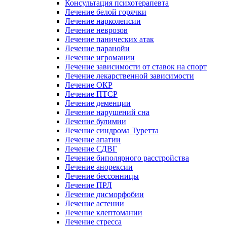
Консультация психотерапевта
Лечение белой горячки
Лечение нарколепсии
Лечение неврозов
Лечение панических атак
Лечение паранойи
Лечение игромании
Лечение зависимости от ставок на спорт
Лечение лекарственной зависимости
Лечение ОКР
Лечение ПТСР
Лечение деменции
Лечение нарушений сна
Лечение булимии
Лечение синдрома Туретта
Лечение апатии
Лечение СДВГ
Лечение биполярного расстройства
Лечение анорексии
Лечение бессонницы
Лечение ПРЛ
Лечение дисморфобии
Лечение астении
Лечение клептомании
Лечение стресса