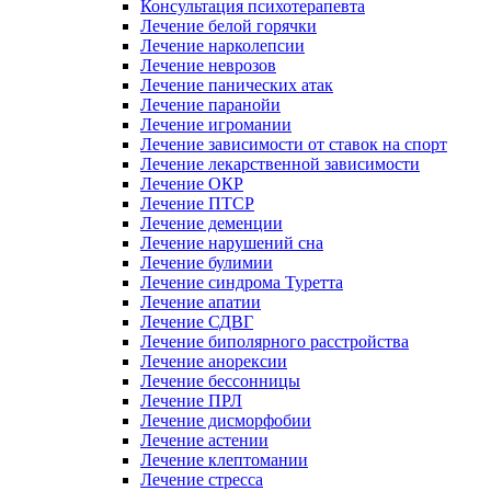
Консультация психотерапевта
Лечение белой горячки
Лечение нарколепсии
Лечение неврозов
Лечение панических атак
Лечение паранойи
Лечение игромании
Лечение зависимости от ставок на спорт
Лечение лекарственной зависимости
Лечение ОКР
Лечение ПТСР
Лечение деменции
Лечение нарушений сна
Лечение булимии
Лечение синдрома Туретта
Лечение апатии
Лечение СДВГ
Лечение биполярного расстройства
Лечение анорексии
Лечение бессонницы
Лечение ПРЛ
Лечение дисморфобии
Лечение астении
Лечение клептомании
Лечение стресса