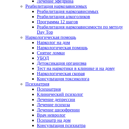
Лечение эфедрина
Реабилитация наркозависимых
Реабилитация наркозависимых
Реабилитация алкоголиков
Программа 12 шагов
Реабилитация наркозависимости по методу
Day Top
Наркологическая помощь
Нарколог на дом
Наркологическая помощь
Снятие ломки
УБОД
Детоксикация организма
Тест на наркотики в клинике и на дому
Наркологическая скорая
Консультация токсиколога
Психиатрия
Психиатрия
Клинический психолог
Лечение депрессии
Лечение психоза
Лечение шизофрении
Врач невролог
Психиатр на дом
Консультация психиатра