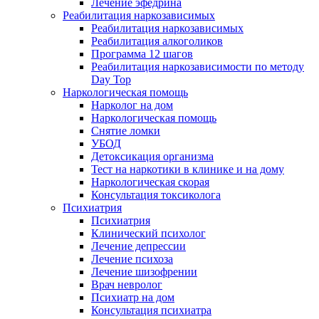
Лечение эфедрина
Реабилитация наркозависимых
Реабилитация наркозависимых
Реабилитация алкоголиков
Программа 12 шагов
Реабилитация наркозависимости по методу
Day Top
Наркологическая помощь
Нарколог на дом
Наркологическая помощь
Снятие ломки
УБОД
Детоксикация организма
Тест на наркотики в клинике и на дому
Наркологическая скорая
Консультация токсиколога
Психиатрия
Психиатрия
Клинический психолог
Лечение депрессии
Лечение психоза
Лечение шизофрении
Врач невролог
Психиатр на дом
Консультация психиатра