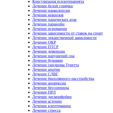
Консультация психотерапевта
Лечение белой горячки
Лечение нарколепсии
Лечение неврозов
Лечение панических атак
Лечение паранойи
Лечение игромании
Лечение зависимости от ставок на спорт
Лечение лекарственной зависимости
Лечение ОКР
Лечение ПТСР
Лечение деменции
Лечение нарушений сна
Лечение булимии
Лечение синдрома Туретта
Лечение апатии
Лечение СДВГ
Лечение биполярного расстройства
Лечение анорексии
Лечение бессонницы
Лечение ПРЛ
Лечение дисморфобии
Лечение астении
Лечение клептомании
Лечение стресса