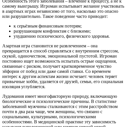
Особенность этого заболевания – влечение к процессу, а не к
самому выигрышу. Игроман испытывает желание участвовать
в азартных играх независимо от того, насколько это опасно
или разрушительно. Такое поведение часто приводит:
к серьёзным финансовым потерям;
разрушающим конфликтам с близкими;
ухудшению психического, физического здоровья.
Азартная игра становится не развлечением – она
превращается в способ справляться с внутренним стрессом,
скукой, одиночеством, эмоциональной пустотой. Игроман
постоянно ищет возможность испытать острые ощущения,
связанные с риском, получает кратковременное чувство
эйфории от побед или даже самой ставки. Со временем
интерес к другим аспектам жизни исчезает: человек теряет
привычные хобби, удаляется от друзей, семьи, его социальная
изоляция углубляется.
Лудомания имеет многофакторную природу, включающую
биологические и психологические причины. В статистике
заболеваний мужчины сталкиваются с этим расстройством
почти в два раза чаще, чем женщины, что связано с
социальными, культурными, психологическими
особенностями. В медицинской практике эту зависимость
называют патологической или компульсивной игрой,