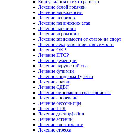
Консультация психотерапевта
Лечение белой горячки
Лечение нарколепсии
Лечение неврозов
Лечение панических атак
Лечение паранойи
Лечение игромании
Лечение зависимости от ставок на спорт
Лечение лекарственной зависимости
Лечение ОКР
Лечение ПТСР
Лечение деменции
Лечение нарушений сна
Лечение булимии
Лечение синдрома Туретта
Лечение апатии
Лечение СДВГ
Лечение биполярного расстройства
Лечение анорексии
Лечение бессонницы
Лечение ПРЛ
Лечение дисморфобии
Лечение астении
Лечение клептомании
Лечение стресса