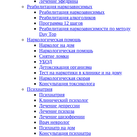
Лечение эфедрина
Реабилитация наркозависимых
Реабилитация наркозависимых
Реабилитация алкоголиков
Программа 12 шагов
Реабилитация наркозависимости по методу
Day Top
Наркологическая помощь
Нарколог на дом
Наркологическая помощь
Снятие ломки
УБОД
Детоксикация организма
Тест на наркотики в клинике и на дому
Наркологическая скорая
Консультация токсиколога
Психиатрия
Психиатрия
Клинический психолог
Лечение депрессии
Лечение психоза
Лечение шизофрении
Врач невролог
Психиатр на дом
Консультация психиатра