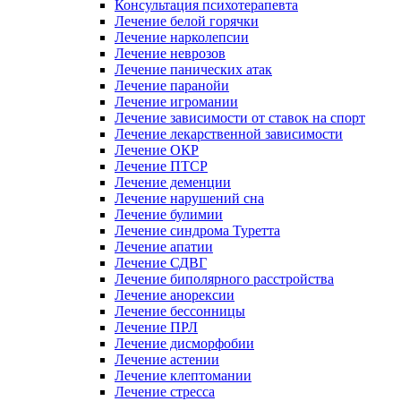
Консультация психотерапевта
Лечение белой горячки
Лечение нарколепсии
Лечение неврозов
Лечение панических атак
Лечение паранойи
Лечение игромании
Лечение зависимости от ставок на спорт
Лечение лекарственной зависимости
Лечение ОКР
Лечение ПТСР
Лечение деменции
Лечение нарушений сна
Лечение булимии
Лечение синдрома Туретта
Лечение апатии
Лечение СДВГ
Лечение биполярного расстройства
Лечение анорексии
Лечение бессонницы
Лечение ПРЛ
Лечение дисморфобии
Лечение астении
Лечение клептомании
Лечение стресса