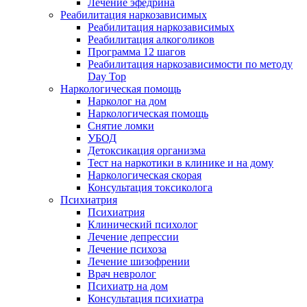
Лечение эфедрина
Реабилитация наркозависимых
Реабилитация наркозависимых
Реабилитация алкоголиков
Программа 12 шагов
Реабилитация наркозависимости по методу
Day Top
Наркологическая помощь
Нарколог на дом
Наркологическая помощь
Снятие ломки
УБОД
Детоксикация организма
Тест на наркотики в клинике и на дому
Наркологическая скорая
Консультация токсиколога
Психиатрия
Психиатрия
Клинический психолог
Лечение депрессии
Лечение психоза
Лечение шизофрении
Врач невролог
Психиатр на дом
Консультация психиатра