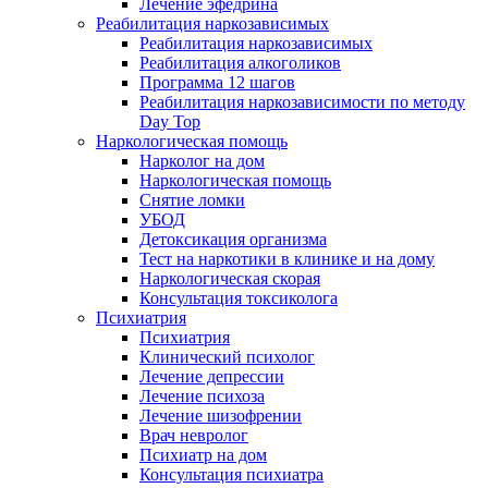
Лечение эфедрина
Реабилитация наркозависимых
Реабилитация наркозависимых
Реабилитация алкоголиков
Программа 12 шагов
Реабилитация наркозависимости по методу
Day Top
Наркологическая помощь
Нарколог на дом
Наркологическая помощь
Снятие ломки
УБОД
Детоксикация организма
Тест на наркотики в клинике и на дому
Наркологическая скорая
Консультация токсиколога
Психиатрия
Психиатрия
Клинический психолог
Лечение депрессии
Лечение психоза
Лечение шизофрении
Врач невролог
Психиатр на дом
Консультация психиатра