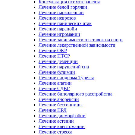
Консультация психотерапевта
Лечение белой горячки
Лечение нарколепсии
Лечение неврозов
Лечение панических атак
Лечение паранойи
Лечение игромании
Лечение зависимости от ставок на спорт
Лечение лекарственной зависимости
Лечение ОКР
Лечение ПТСР
Лечение деменции
Лечение нарушений сна
Лечение булимии
Лечение синдрома Туретта
Лечение апатии
Лечение СДВГ
Лечение биполярного расстройства
Лечение анорексии
Лечение бессонницы
Лечение ПРЛ
Лечение дисморфобии
Лечение астении
Лечение клептомании
Лечение стресса