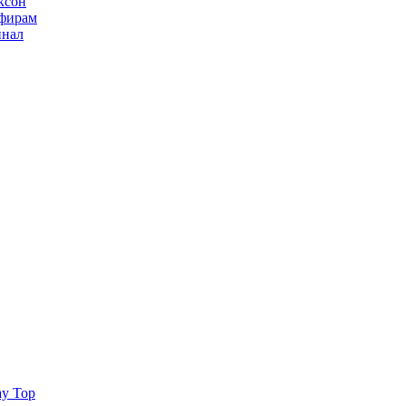
ксон
ьфирам
инал
ay Top