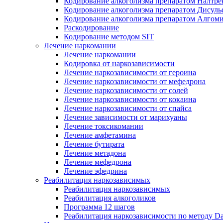
Кодирование алкоголизма препаратом Налтре
Кодирование алкоголизма препаратом Дисул
Кодирование алкоголизма препаратом Алгом
Раскодирование
Кодирование методом SIT
Лечение наркомании
Лечение наркомании
Кодировка от наркозависимости
Лечение наркозависимости от героина
Лечение наркозависимости от мефедрона
Лечение наркозависимости от солей
Лечение наркозависимости от кокаина
Лечение наркозависимости от спайса
Лечение зависимости от марихуаны
Лечение токсикомании
Лечение амфетамина
Лечение бутирата
Лечение метадона
Лечение мефедрона
Лечение эфедрина
Реабилитация наркозависимых
Реабилитация наркозависимых
Реабилитация алкоголиков
Программа 12 шагов
Реабилитация наркозависимости по методу D