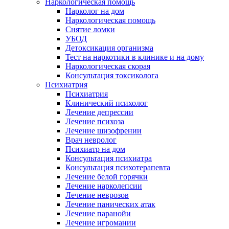
Наркологическая помощь
Нарколог на дом
Наркологическая помощь
Снятие ломки
УБОД
Детоксикация организма
Тест на наркотики в клинике и на дому
Наркологическая скорая
Консультация токсиколога
Психиатрия
Психиатрия
Клинический психолог
Лечение депрессии
Лечение психоза
Лечение шизофрении
Врач невролог
Психиатр на дом
Консультация психиатра
Консультация психотерапевта
Лечение белой горячки
Лечение нарколепсии
Лечение неврозов
Лечение панических атак
Лечение паранойи
Лечение игромании