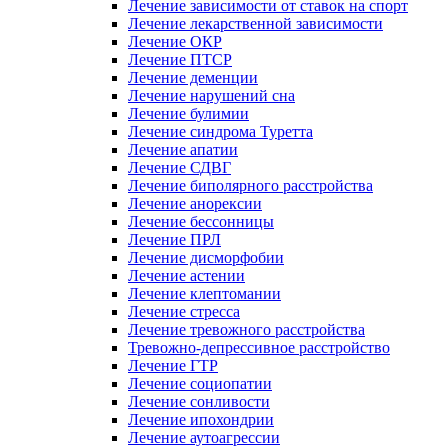
Лечение зависимости от ставок на спорт
Лечение лекарственной зависимости
Лечение ОКР
Лечение ПТСР
Лечение деменции
Лечение нарушений сна
Лечение булимии
Лечение синдрома Туретта
Лечение апатии
Лечение СДВГ
Лечение биполярного расстройства
Лечение анорексии
Лечение бессонницы
Лечение ПРЛ
Лечение дисморфобии
Лечение астении
Лечение клептомании
Лечение стресса
Лечение тревожного расстройства
Тревожно-депрессивное расстройство
Лечение ГТР
Лечение социопатии
Лечение сонливости
Лечение ипохондрии
Лечение аутоагрессии