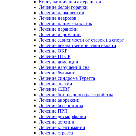
Консультация психотерапевта
Лечение белой горячки
Лечение нарколепсии
Лечение неврозов
Лечение панических атак
Лечение паранойи
Лечение игромании
Лечение зависимости от ставок на спорт
Лечение лекарственной зависимости
Лечение ОКР
Лечение ПТСР
Лечение деменции
Лечение нарушений сна
Лечение булимии
Лечение синдрома Туретта
Лечение апатии
Лечение СДВГ
Лечение биполярного расстройства
Лечение анорексии
Лечение бессонницы
Лечение ПРЛ
Лечение дисморфобии
Лечение астении
Лечение клептомании
Лечение стресса