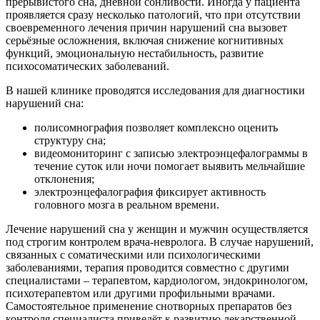
прерывистого сна, дневной сонливости. Иногда у пациента
проявляется сразу несколько патологий, что при отсутствии
своевременного лечения причин нарушений сна вызовет
серьёзные осложнения, включая снижение когнитивных
функций, эмоциональную нестабильность, развитие
психосоматических заболеваний.
В нашей клинике проводятся исследования для диагностики
нарушений сна:
полисомнография позволяет комплексно оценить
структуру сна;
видеомониторинг с записью электроэнцефалограммы в
течение суток или ночи помогает выявить мельчайшие
отклонения;
электроэнцефалография фиксирует активность
головного мозга в реальном времени.
Лечение нарушений сна у женщин и мужчин осуществляется
под строгим контролем врача-невролога. В случае нарушений,
связанных с соматическими или психологическими
заболеваниями, терапия проводится совместно с другими
специалистами – терапевтом, кардиологом, эндокринологом,
психотерапевтом или другими профильными врачами.
Самостоятельное применение снотворных препаратов без
контроля специалиста приведёт к развитию лекарственной