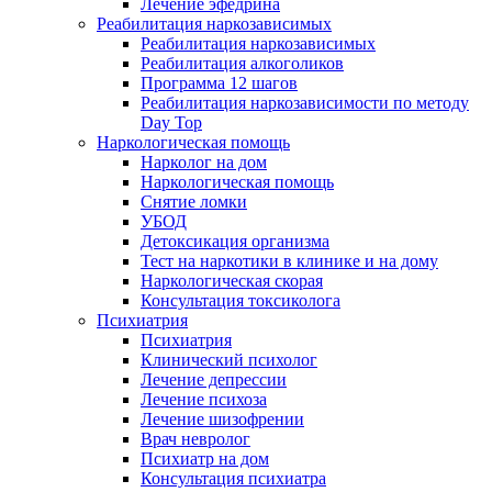
Лечение эфедрина
Реабилитация наркозависимых
Реабилитация наркозависимых
Реабилитация алкоголиков
Программа 12 шагов
Реабилитация наркозависимости по методу
Day Top
Наркологическая помощь
Нарколог на дом
Наркологическая помощь
Снятие ломки
УБОД
Детоксикация организма
Тест на наркотики в клинике и на дому
Наркологическая скорая
Консультация токсиколога
Психиатрия
Психиатрия
Клинический психолог
Лечение депрессии
Лечение психоза
Лечение шизофрении
Врач невролог
Психиатр на дом
Консультация психиатра